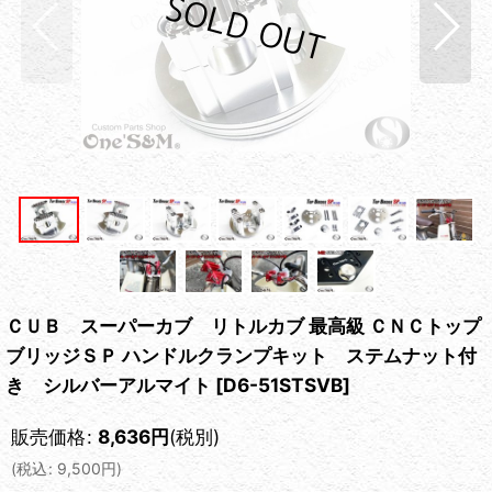
ＣＵＢ スーパーカブ リトルカブ 最高級 ＣＮＣトップ
ブリッジＳＰ ハンドルクランプキット ステムナット付
き シルバーアルマイト
[
D6-51STSVB
]
販売価格
:
8,636
円
(税別)
(
税込
:
9,500
円
)