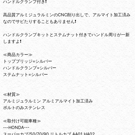
ハンドルクランプ付き❗️
高品質アルミジュラルミンのCNC削り出しで、アルマイト加工済み
なのでサビたりすることもありません❗️
ハンドルクランプキットとステムナット付きでハンドル周りが一新
しますよ❗️
≪商品カラー≫
トップブリッジ=シルバー
ハンドルクランプ=シルバー
ステムナット=シルバー
≪材質≫
アルミジュラルミン アルミアルマイト加工済み
ボルトのみステンレス
≪取付け可能車種≫
---HONDA---
スーパーカブ/50/70/90 リトルカブ AA01 HA02