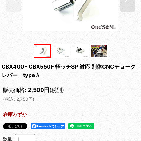
CBX400F CBX550F 軽ッチSP 対応 別体CNCチョーク
レバー typeＡ
販売価格
:
2,500
円
(税別)
(
税込
:
2,750
円
)
在庫わずか
Facebookでシェア
数量
: