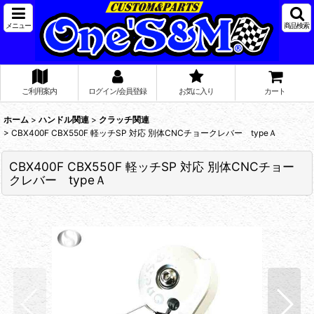
メニュー
商品検索
ご利用案内
ログイン/会員登録
お気に入り
カート
ホーム
>
ハンドル関連
>
クラッチ関連
>
CBX400F CBX550F 軽ッチSP 対応 別体CNCチョークレバー typeＡ
CBX400F CBX550F 軽ッチSP 対応 別体CNCチョー
クレバー typeＡ