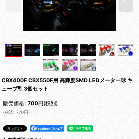
CBX400F CBX550F用 高輝度SMD LEDメーター球 キ
ューブ型 3個セット
販売価格
:
700
円
(税別)
(
税込
:
770
円
)
Facebookでシェア