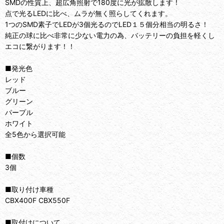
SMDの性質上、超広角照射で180度に光が拡散します！
点で光るLEDに比べ、ムラが無く照らしてくれます。
1つのSMD素子でLEDが3個光るのでLED１５個分相当の明るさ！
純正の球に比べ非常に少ない電力の為、バッテリーの負担を軽くし
エコに繋がります！！
■発光色
レッド
ブルー
グリーン
パープル
ホワイト
全5色から選択可能
■個数
3個
■取り付け車種
CBX400F CBX550F
■取付けについて