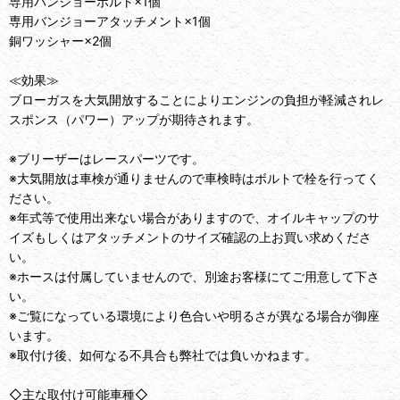
専用バンジョーボルト×1個
専用バンジョーアタッチメント×1個
銅ワッシャー×2個
≪効果≫
ブローガスを大気開放することによりエンジンの負担が軽減されレ
スポンス（パワー）アップが期待されます。
※ブリーザーはレースパーツです。
※大気開放は車検が通りませんので車検時はボルトで栓を行ってく
ださい。
※年式等で使用出来ない場合がありますので、オイルキャップのサ
イズもしくはアタッチメントのサイズ確認の上お買い求めくださ
い。
※ホースは付属していませんので、別途お客様にてご用意して下さ
い。
※ご覧になっている環境により色合いや明るさが異なる場合が御座
います。
※取付け後、如何なる不具合も弊社では負いかねます。
◇主な取付け可能車種◇