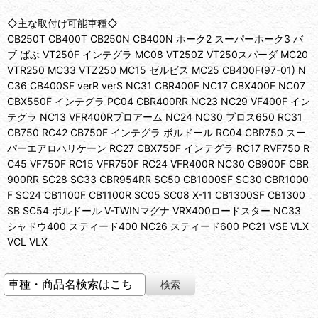
◇主な取付け可能車種◇
CB250T CB400T CB250N CB400N ホーク2 スーパーホーク3 バ
ブ ばぶ VT250F インテグラ MC08 VT250Z VT250スパーダ MC20
VTR250 MC33 VTZ250 MC15 ゼルビス MC25 CB400F(97-01) N
C36 CB400SF verR verS NC31 CBR400F NC17 CBX400F NC07
CBX550F インテグラ PC04 CBR400RR NC23 NC29 VF400F イン
テグラ NC13 VFR400Rプロアーム NC24 NC30 ブロス650 RC31
CB750 RC42 CB750F インテグラ ボルドール RC04 CBR750 スー
パーエアロハリケーン RC27 CBX750F インテグラ RC17 RVF750 R
C45 VF750F RC15 VFR750F RC24 VFR400R NC30 CB900F CBR
900RR SC28 SC33 CBR954RR SC50 CB1000SF SC30 CBR1000
F SC24 CB1100F CB1100R SC05 SC08 X-11 CB1300SF CB1300
SB SC54 ボルドール V-TWINマグナ VRX400ロードスター NC33
シャドウ400 スティード400 NC26 スティード600 PC21 VSE VLX
VCL VLX