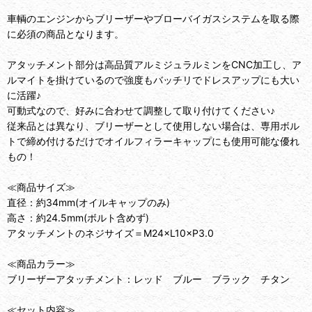
車輌のエンジンからブリーザーやブローバイガスシステムを取る際
に必須の商品となります。
アタッチメント部分は高品質アルミジュラルミンをCNC加工し、ア
ルマイトを掛けているので強度もバッチリでドレスアップにも大い
に活躍♪
可動式なので、好みに合わせて調整して取り付けてください♪
従来品とは異なり、ブリーザーとして使用しない場合は、専用ボル
トで締め付けるだけでオイルフィラーキャップにも使用可能な優れ
もの！
≪商品サイズ≫
直径：約34mm(オイルキャップのみ)
高さ：約24.5mm(ボルト含めず)
アタッチメントのネジサイズ＝M24×L10×P3.0
≪商品カラー≫
ブリーザーアタッチメント：レッド ブルー ブラック チタン
≪セット内容≫