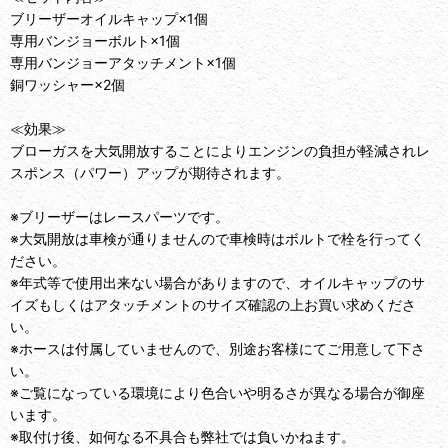
ブリーザーオイルキャップ×1個
専用バンジョーボルト×1個
専用バンジョーアタッチメント×1個
銅ワッシャー×2個
≪効果≫
ブローガスを大気開放することによりエンジンの負担が軽減されレ
スポンス（パワー）アップが期待されます。
※ブリーザーはレースパーツです。
※大気開放は車検が通りませんので車検時はボルトで栓を行ってく
ださい。
※年式等で使用出来ない場合がありますので、オイルキャップのサ
イズもしくはアタッチメントのサイズ確認の上お買い求めくださ
い。
※ホースは付属していませんので、別途お客様にてご用意して下さ
い。
※ご覧になっている環境により色合いや明るさが異なる場合が御座
います。
※取付け後、如何なる不具合も弊社では負いかねます。