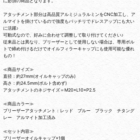
に必須の商品となります。
アタッチメント部分は高品質アルミジュラルミンをCNC加工し、ア
ルマイトを掛けているので強度もバッチリでドレスアップにも大い
に活躍♪
可動式なので、好みに合わせて調整して取り付けてください♪
従来品とは異なり、ブリーザーとして使用しない場合は、専用ボル
トで締め付けるだけでオイルフィラーキャップにも使用可能な優れ
もの！
≪商品サイズ≫
直径：約27mm(オイルキャップのみ)
高さ：約24.5mm(ボルト含めず)
アタッチメントのネジサイズ＝M20×L10×P2.5
≪商品カラー≫
ブリーザーアタッチメント：レッド ブルー ブラック チタング
レー アルマイト加工済み
≪セット内容≫
ブリーザーオイルキャップ×1個