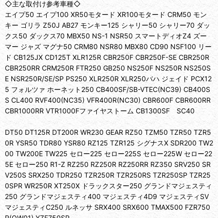
◇主な取付け参考車種◇
エイプ50 エイプ100 XR50モタード XR100モタード CRM50 モン
キー ゴリラ Z50J AB27 モンキー125 シャリー50 シャリー70 ダッ
クス50 ダックス70 MBX50 NS-1 NSR50 スマートディオZ4 ズー
マー ジャズ マグナ50 CRM80 NSR80 MBX80 CD90 NSF100 リー
ド CB125JX CD125T XLR125R CBR250F CBR250F-SE CBR250R
CBR250RR CRM250R FTR250 GB250 NS250F NS250R NS250S
E NSR250R/SE/SP PS250 XLR250R XLR250バハ ジェイド PCX12
5 フォルツァ ホーネット250 CB400SF/SB-VTEC(NC39) CB400S
S CL400 RVF400(NC35) VFR400R(NC30) CBR600F CBR600RR
CBR1000RR VTR1000Fファイヤストーム CB1300SF SC40
DT50 DT125R DT200R WR230 GEAR RZ50 TZM50 TZR50 TZR5
0R YSR50 TDR80 YSR80 RZ125 TZR125 シグナスX SDR200 TW2
00 TW200E TW225 セロー225 セロー225S セロー225W セロー22
5E セロー250 R1-Z RZ250 RZ250R RZ250RR RZ350 SRV250 SR
V250S SRX250 TDR250 TZR250R TZR250RS TZR250SP TZR25
0SPR WR250R XT250X ドラックスター250 グランドマジェスティ
250 グランドマジェスティ400 マジェスティ4D9 マジェスティSV
マジェスティC250 ルネッサ SRX400 SRX600 TMAX500 FZR750
R(OW01) YZF750SP