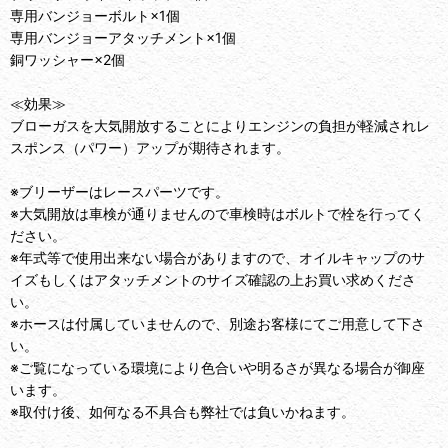
専用バンジョーボルト×1個
専用バンジョーアタッチメント×1個
銅ワッシャー×2個
≪効果≫
ブローガスを大気開放することによりエンジンの負担が軽減されレ
スポンス（パワー）アップが期待されます。
※ブリーザーはレースパーツです。
※大気開放は車検が通りませんので車検時はボルトで栓を行ってく
ださい。
※年式等で使用出来ない場合がありますので、オイルキャップのサ
イズもしくはアタッチメントのサイズ確認の上お買い求めくださ
い。
※ホースは付属していませんので、別途お客様にてご用意して下さ
い。
※ご覧になっている環境により色合いや明るさが異なる場合が御座
います。
※取付け後、如何なる不具合も弊社では負いかねます。