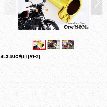
4L3 4UO専用
[
A1-2
]