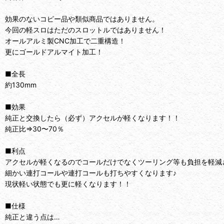
効果のないコピー品や類似商品ではありません。
今回の軽スロはただのスロットルではありません！
オールアルミ製CNC加工で二重構造！
更にゴールドアルマイト加工！
■全長
約130mm
■効果
純正と交換したら（必ず）アクセルが軽くなります！！
純正比⇒30〜70％
■利点
アクセルが軽くなるのでコールだけでなくツーリング等も負担を軽減
細かい連打コールや連打コールも打ちやすくなります♪
現状軽い状態でも更に軽くなります！！
■仕様
純正と違う点は…