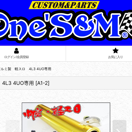
ログイン/会員登録
お気に入り
質アルミ製 軽スロ 4L3 4UO専用
4L3 4UO専用
[
A1-2
]