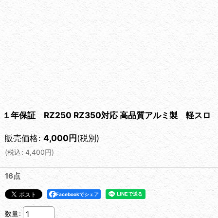
１年保証 RZ250 RZ350対応 高品質アルミ製 軽スロ 
販売価格
:
4,000
円
(税別)
(
税込
:
4,400
円
)
16点
Facebookでシェア
数量
: