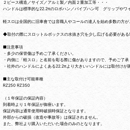
２ピース構造／サイズ／アルミ製／内面２重加工等・・・
ハンドルは標準的な22.2πのロボハン／パイプハン可 グリップやワ
軽スロは全国的に旧車會では音職人やコールの達人を始め多数の方が
◆取付の際にスロットルボックスの水抜き穴を少し広げる必要がある
■注意事項
・多少の保管傷は予めご了承ください。
・内側に「軽スロ」と名前を彫る際に傷がありますので、予めご了承
・社外のハンドルによくある22.2πより大きいハンドルには取付けが
■主な取付け可能車種
RZ250 RZ350
（１年保証の保証内容）
到着時より１年保証が御座います。
保証内容は通常使用時破損時保証となります。
外部からの破損（改造や事故等）は保証されません。
また、弊社より購入いただいた場合のみのとなります。