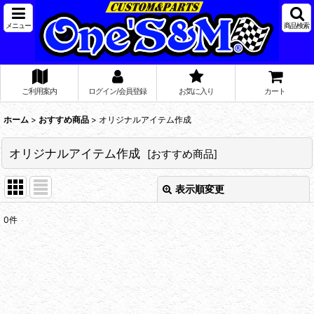
メニュー
商品検索
ご利用案内
ログイン/会員登録
お気に入り
カート
ホーム
>
おすすめ商品
>
オリジナルアイテム作成
オリジナルアイテム作成
[
おすすめ商品
]
表示順変更
閉じる
0
件
表示数
:
在庫あり
並び順
: