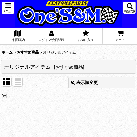
メニュー
商品検索
ご利用案内
ログイン/会員登録
お気に入り
カート
ホーム
>
おすすめ商品
>
オリジナルアイテム
オリジナルアイテム
[
おすすめ商品
]
表示順変更
閉じる
0
件
表示数
:
在庫あり
並び順
: