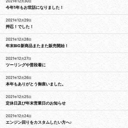
2021
12
30
年
月
日
今年1年もお世話になりました！
2021
12
29
年
月
日
押忍！でした！
2021
12
28
年
月
日
年末BIG新商品またまた販売開始！
2021
12
27
年
月
日
ツーリングや普段着に
2021
12
26
年
月
日
本年もありがとう御座いました。
2021
12
25
年
月
日
定休日及び年末営業日のお知らせ
2021
12
24
年
月
日
エンジン回りをカスタムしたい方へ♪