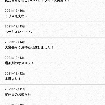
見た目もかっこいいヘッドライトの紹介！！
2021
12
16
年
月
日
こりゃええわ～
2021
12
15
年
月
日
もーちょい・・・。
2021
12
14
年
月
日
大変長らくお待たせ致しました！
2021
12
13
年
月
日
増加剤のオススメ！
2021
12
12
年
月
日
本日より！
2021
12
11
年
月
日
定休日のお知らせ
2021
12
10