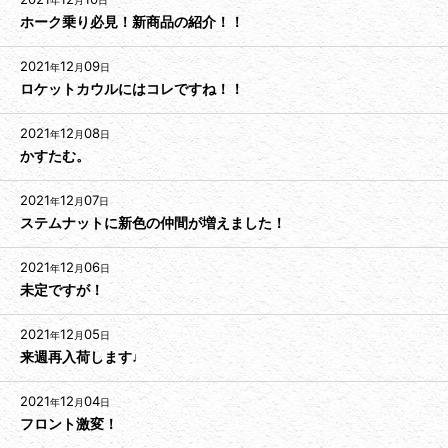
年
月
日
ホーク乗り必見！新商品の紹介！！
2021
12
09
年
月
日
ロケットカウルにはコレですね！！
2021
12
08
年
月
日
かすたむ。
2021
12
07
年
月
日
ステムナットに新色の仲間が増えました！
2021
12
06
年
月
日
未定ですが！
2021
12
05
年
月
日
来週再入荷します♩
2021
12
04
年
月
日
フロント激変！