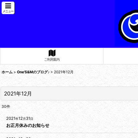
メニュー
ご利用案内
ホーム
>
One'S&Mのブログ♪
>
2021年12月
2021年12月
30
件
2021
12
31
年
月
日
お正月休みのお知らせ