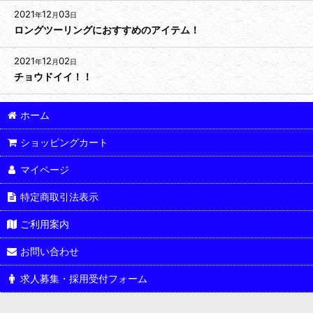
2021
12
03
年
月
日
ロングツーリングにおすすめのアイテム！
2021
12
02
年
月
日
チョウドイイ！！
ホーム
ショッピングカート
マイページ
特定商取引法表示
ご利用案内
お問い合わせ
求人募集・採用受付フォーム