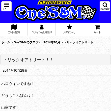
メニュー
商品検索
ご利用案内
ログイン/会員登録
お気に入り
カート
ホーム
>
One'S&Mのブログ♪
>
2014年10月
>
トリックオアトリート！！
トリックオアトリート！！
2014
10
28
年
月
日
ハロウィンですね！
どうもこんばんは！
山家です！