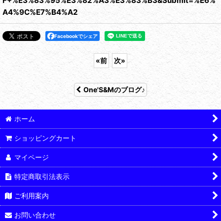
F+%E3%83%95%E3%82%A3%E3%83%B3&Submit=%E6%
A4%9C%E7%B4%A2
Facebookでシェア
«
前
次
»
One'S&Mのブログ♪
ホーム
ショッピングカート
マイページ
特定商取引法表示
ご利用案内
お問い合わせ