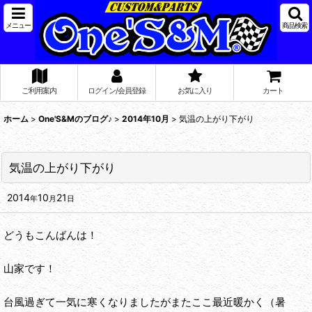
メニュー
商品検索
ご利用案内
ログイン/会員登録
お気に入り
カート
ホーム
>
One'S&Mのブログ♪
>
2014年10月
>
気温の上がり下がり
気温の上がり下がり
2014
10
21
年
月
日
どうもこんばんは！
山家です！
台風過ぎて一気に寒くなりましたがまたここ最近暖かく（暑