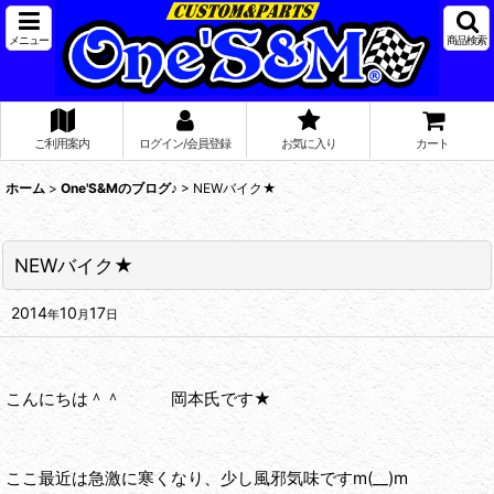
メニュー
商品検索
ご利用案内
ログイン/会員登録
お気に入り
カート
ホーム
>
One'S&Mのブログ♪
>
NEWバイク★
NEWバイク★
2014
10
17
年
月
日
こんにちは＾＾ 岡本氏です★
ここ最近は急激に寒くなり、少し風邪気味ですm(__)m