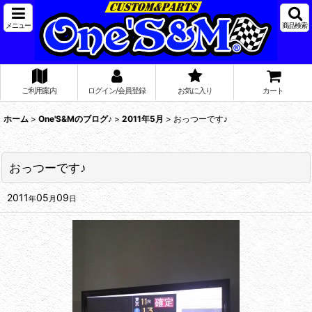
メニュー
商品検索
ご利用案内
ログイン/会員登録
お気に入り
カート
ホーム
>
One'S&Mのブログ♪
>
2011年5月
>
おっつーです♪
おっつーです♪
2011
05
09
年
月
日