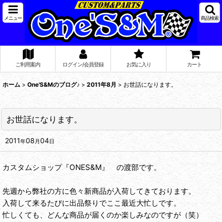
メニュー
商品検索
ご利用案内
ログイン/会員登録
お気に入り
カート
ホーム
>
One'S&Mのブログ♪
>
2011年8月
>
お世話になります。
お世話になります。
2011
08
04
年
月
日
カスタムショップ『ONES&M』 の渡部です。
先週から弊社の方に色々新商品が入荷してきております。
入荷して来るたびに出品祭りでここ最近大忙しです。
忙しくても、どんな商品が届くのか楽しみなのですが（笑）