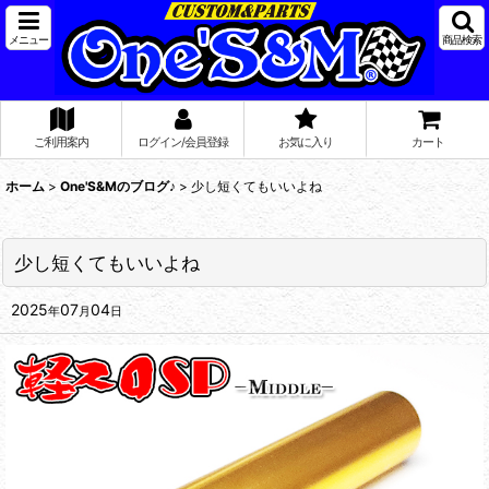
メニュー
商品検索
ご利用案内
ログイン/会員登録
お気に入り
カート
ホーム
>
One'S&Mのブログ♪
>
少し短くてもいいよね
少し短くてもいいよね
2025
07
04
年
月
日