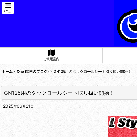
メニュー
ご利用案内
ホーム
>
One'S&Mのブログ♪
>
GN125用のタックロールシート取り扱い開始！
GN125用のタックロールシート取り扱い開始！
2025
06
21
年
月
日