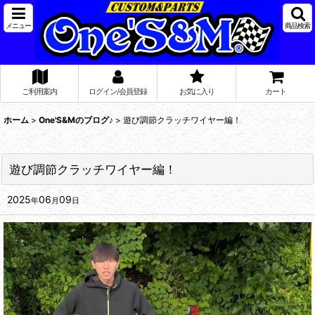
メニュー
商品検索
ご利用案内
ログイン/会員登録
お気に入り
カート
ホーム
>
One'S&Mのブログ♪
>
遊び調節クラッチワイヤー編！
遊び調節クラッチワイヤー編！
2025
06
09
年
月
日