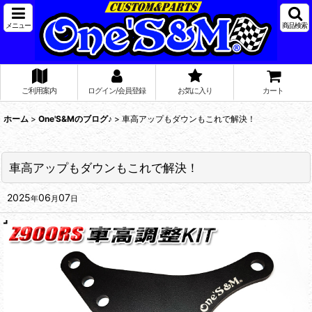
メニュー
商品検索
ご利用案内
ログイン/会員登録
お気に入り
カート
ホーム
>
One'S&Mのブログ♪
>
車高アップもダウンもこれで解決！
車高アップもダウンもこれで解決！
2025
06
07
年
月
日