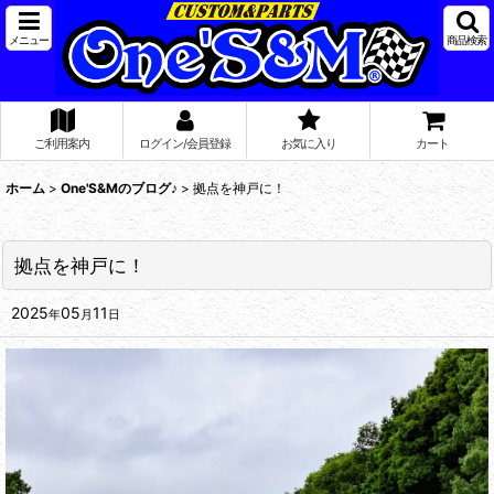
メニュー
商品検索
ご利用案内
ログイン/会員登録
お気に入り
カート
ホーム
>
One'S&Mのブログ♪
>
拠点を神戸に！
拠点を神戸に！
2025
05
11
年
月
日