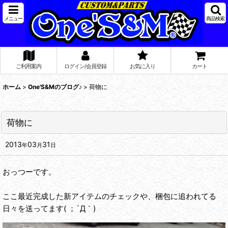
メニュー
商品検索
ご利用案内
ログイン/会員登録
お気に入り
カート
ホーム
>
One'S&Mのブログ♪
>
荷物に
荷物に
2013
03
31
年
月
日
おっつーです。
ここ最近完成した新アイテムのチェックや、梱包に追われてる
日々を送ってます( ；´Д｀)