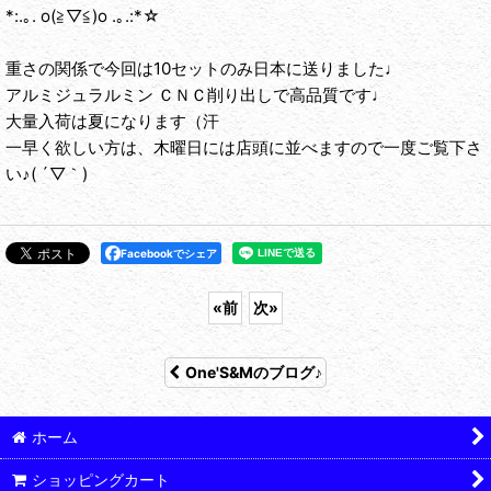
*:.｡. o(≧▽≦)o .｡.:*☆
重さの関係で今回は10セットのみ日本に送りました♩
アルミジュラルミン ＣＮＣ削り出しで高品質です♩
大量入荷は夏になります（汗
一早く欲しい方は、木曜日には店頭に並べますので一度ご覧下さ
い♪( ´▽｀)
Facebookでシェア
«
前
次
»
One'S&Mのブログ♪
ホーム
ショッピングカート