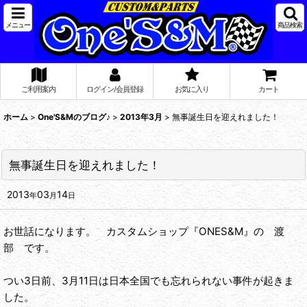
メニュー
商品検索
ご利用案内
ログイン/会員登録
お気に入り
カート
ホーム
>
One'S&Mのブログ♪
>
2013年3月
>
無事誕生日を迎えれました！
無事誕生日を迎えれました！
2013
03
14
年
月
日
お世話になります。 カスタムショップ『ONES&M』の 渡
部 です。
つい3日前、3月11日は日本全国でも忘れられない事件が起きま
した。