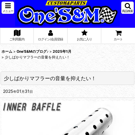
メニュー
商品検索
ご利用案内
ログイン/会員登録
お気に入り
カート
ホーム
>
One'S&Mのブログ♪
>
2025年1月
>
少しばかりマフラーの音量を抑えたい！
少しばかりマフラーの音量を抑えたい！
2025
01
31
年
月
日