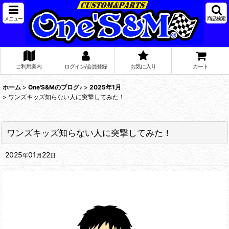
メニュー
商品検索
ご利用案内
ログイン/会員登録
お気に入り
カート
ホーム
>
One'S&Mのブログ♪
>
2025年1月
>
ワンズキッズ知らない人に突撃してみた！
ワンズキッズ知らない人に突撃してみた！
2025
01
22
年
月
日