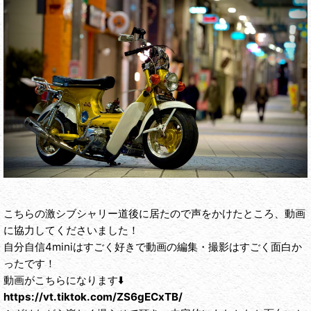
こちらの激シブシャリー道後に居たので声をかけたところ、動画
に協力してくださいました！
自分自信4miniはすごく好きで動画の編集・撮影はすごく面白か
ったです！
動画がこちらになります⬇️
https://vt.tiktok.com/ZS6gECxTB/