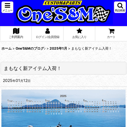
メニュー
商品検索
ご利用案内
ログイン/会員登録
お気に入り
カート
ホーム
>
One'S&Mのブログ♪
>
2025年1月
>
まもなく新アイテム入荷！
まもなく新アイテム入荷！
2025
01
12
年
月
日