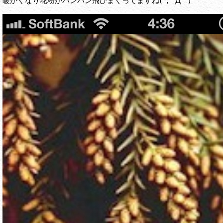
暖かくなり花粉がバンバン飛びまくってますね( ；´Д｀)