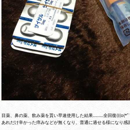
目薬、鼻の薬、飲み薬を貰い早速使用した結果………全回復(((o(*ﾟ▽
あれだけ辛かった痒みなどが無くなり、普通に過せる様になり感