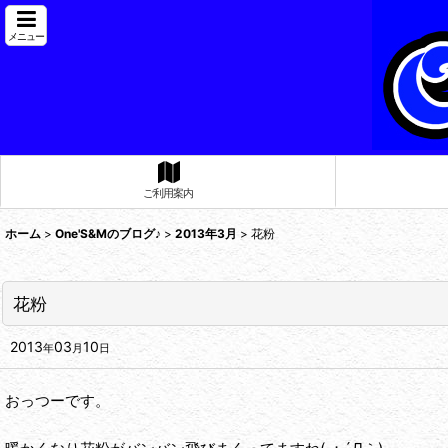
メニュー
ご利用案内
ホーム
>
One'S&Mのブログ♪
>
2013年3月
>
花粉
花粉
2013
03
10
年
月
日
おっつーです。