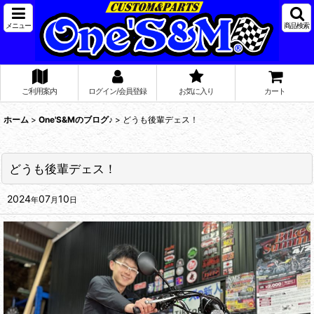
メニュー
商品検索
ご利用案内
ログイン/会員登録
お気に入り
カート
ホーム
>
One'S&Mのブログ♪
>
どうも後輩デェス！
どうも後輩デェス！
2024
07
10
年
月
日