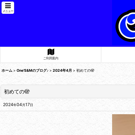
メニュー
ご利用案内
ホーム
>
One'S&Mのブログ♪
>
2024年4月
>
初めての🫣
初めての🫣
2024
04
17
年
月
日