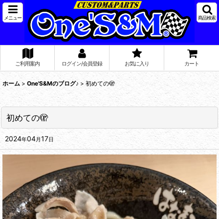
メニュー
商品検索
ご利用案内
ログイン/会員登録
お気に入り
カート
ホーム
>
One'S&Mのブログ♪
>
初めての🫣
初めての🫣
2024
04
17
年
月
日