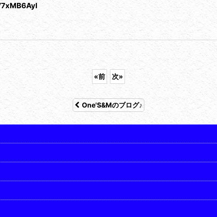
V7xMB6Ayl
«
前
次
»
One'S&Mのブログ♪