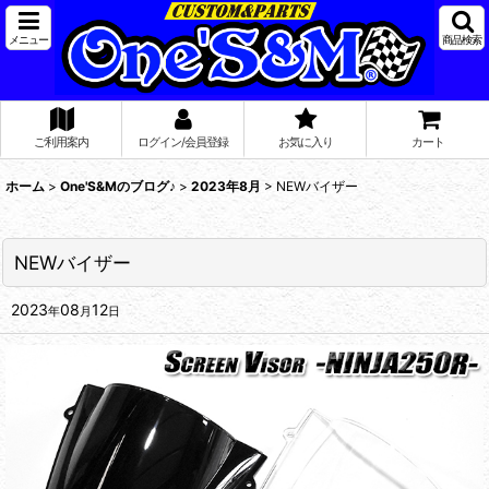
メニュー
商品検索
ご利用案内
ログイン/会員登録
お気に入り
カート
ホーム
>
One'S&Mのブログ♪
>
2023年8月
>
NEWバイザー
NEWバイザー
2023
08
12
年
月
日