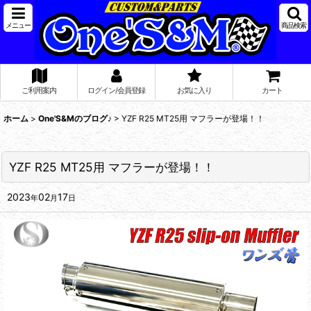
メニュー
商品検索
ご利用案内
ログイン/会員登録
お気に入り
カート
ホーム
>
One'S&Mのブログ♪
>
YZF R25 MT25用 マフラーが登場！！
YZF R25 MT25用 マフラーが登場！！
2023
02
17
年
月
日