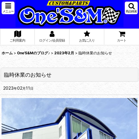
メニュー
商品検索
ご利用案内
ログイン/会員登録
お気に入り
カート
ホーム
>
One'S&Mのブログ♪
>
2023年2月
>
臨時休業のお知らせ
臨時休業のお知らせ
2023
02
11
年
月
日