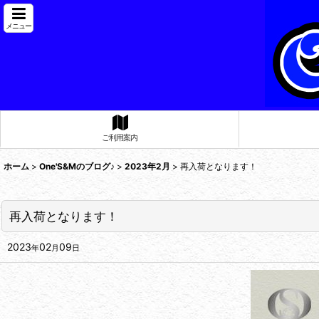
メニュー
ご利用案内
ホーム
>
One'S&Mのブログ♪
>
2023年2月
>
再入荷となります！
再入荷となります！
2023
02
09
年
月
日