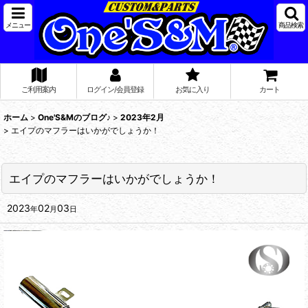
メニュー
商品検索
ご利用案内
ログイン/会員登録
お気に入り
カート
ホーム
>
One'S&Mのブログ♪
>
2023年2月
>
エイプのマフラーはいかがでしょうか！
エイプのマフラーはいかがでしょうか！
2023
02
03
年
月
日