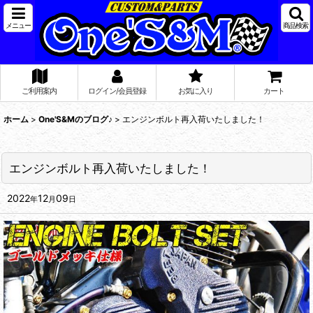
メニュー
商品検索
ご利用案内
ログイン/会員登録
お気に入り
カート
ホーム
>
One'S&Mのブログ♪
>
エンジンボルト再入荷いたしました！
エンジンボルト再入荷いたしました！
2022
12
09
年
月
日