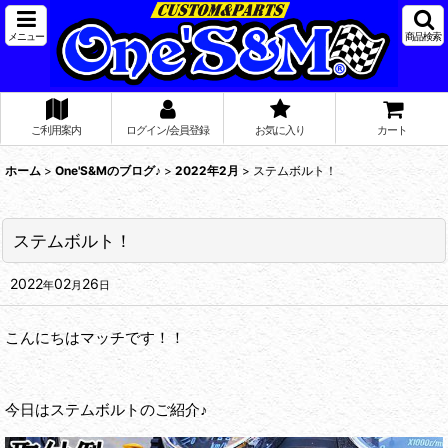
メニュー
商品検索
ご利用案内
ログイン/会員登録
お気に入り
カート
ホーム
>
One'S&Mのブログ♪
>
2022年2月
>
ステムボルト！
ステムボルト！
2022
02
26
年
月
日
こんにちはマッチです！！
今日はステムボルトのご紹介♪