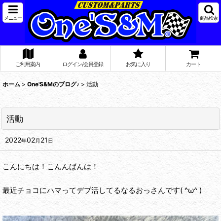
メニュー
商品検索
ご利用案内
ログイン/会員登録
お気に入り
カート
ホーム
>
One'S&Mのブログ♪
>
活動
活動
2022
02
21
年
月
日
こんにちは！こんんばんは！
最近チョコにハマってデブ活してるなるおっさんです( ^ω^ )