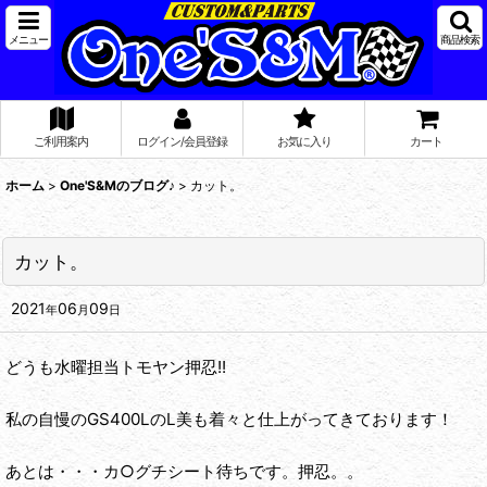
メニュー
商品検索
ご利用案内
ログイン/会員登録
お気に入り
カート
ホーム
>
One'S&Mのブログ♪
>
カット。
カット。
2021
06
09
年
月
日
どうも水曜担当トモヤン押忍!!
私の自慢のGS400LのL美も着々と仕上がってきております！
あとは・・・カ○グチシート待ちです。押忍。。