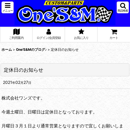
メニュー
商品検索
ご利用案内
ログイン/会員登録
お気に入り
カート
ホーム
>
One'S&Mのブログ♪
>
定休日のお知らせ
定休日のお知らせ
2021
02
27
年
月
日
株式会社ワンズです。
今週土曜日、日曜日は定休日となっております。
月曜日３月１日より通常営業となりますので宜しくお願いしま