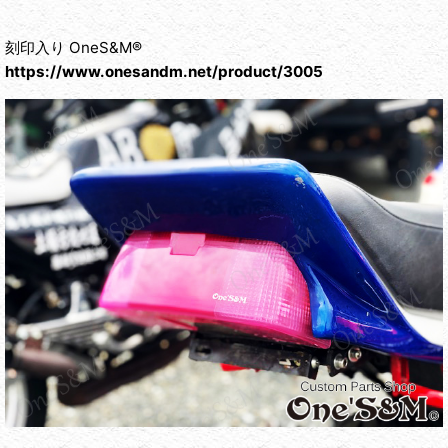
刻印入り OneS&M®︎
https://www.onesandm.net/product/3005