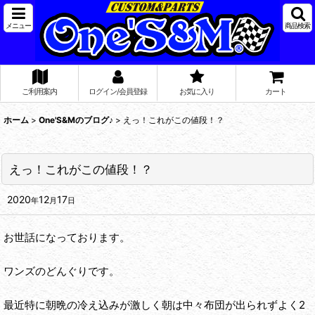
メニュー
商品検索
ご利用案内
ログイン/会員登録
お気に入り
カート
ホーム
>
One'S&Mのブログ♪
>
えっ！これがこの値段！？
えっ！これがこの値段！？
2020
12
17
年
月
日
お世話になっております。
ワンズのどんぐりです。
最近特に朝晩の冷え込みが激しく朝は中々布団が出られずよく2