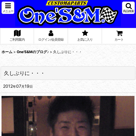
メニュー
商品検索
ご利用案内
ログイン/会員登録
お気に入り
カート
ホーム
>
One'S&Mのブログ♪
>
久しぶりに・・・
久しぶりに・・・
2012
07
19
年
月
日