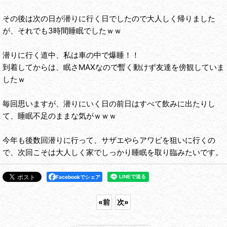
その後は次の日が潜りに行く日でしたので大人しく帰りました
が、それでも3時間睡眠でしたｗｗ
潜りに行く道中、私は車の中で爆睡！！
到着してからは、眠さMAXなので暫く動けず友達を傍観していま
したｗ
毎回思いますが、潜りにいく日の前日はすべて飲みに出たりし
て、睡眠不足のままな気がｗｗｗ
今年も後数回潜りに行って、サザエやらアワビを狙いに行くの
で、次回こそは大人しく家でしっかり睡眠を取り臨みたいです。
Facebookでシェア
«
前
次
»