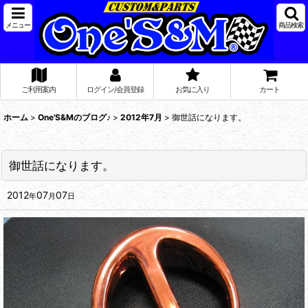
メニュー
商品検索
ご利用案内
ログイン/会員登録
お気に入り
カート
ホーム
>
One'S&Mのブログ♪
>
2012年7月
>
御世話になります。
御世話になります。
2012
07
07
年
月
日