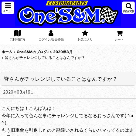
メニュー
商品検索
ご利用案内
ログイン/会員登録
お気に入り
カート
ホーム
>
One'S&Mのブログ♪
>
2020年3月
>
皆さんがチャレンジしていることはなんですか？
皆さんがチャレンジしていることはなんですか？
2020
03
16
年
月
日
こんにちは！こんばんは！
今年に入って色んな事にチャレンジしてるなるおっさんです( ^ω
^ )
もう旧車會を引退したのと勘違いされるくらいハマってるのは走