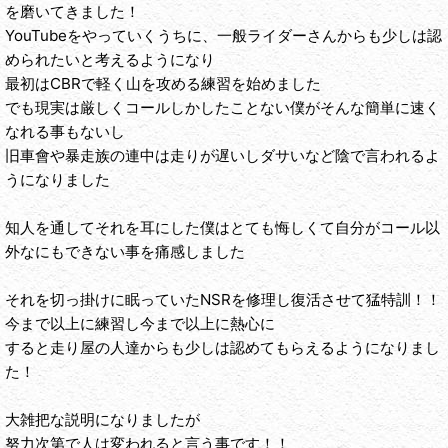
を磨いてきました！
YouTubeをやっていくうちに、一般ライダーさんからも少しは認
められたいと考えるようになり
最初はCBRで軽く山を攻める練習を始めました
でも現実は厳しくコールしかしたことない僕がそんな簡単に速く
なれる事もないし
旧車會や暴走族の連中は走りが遅いしダサいなど陰で言われるよ
うになりました
知人を通してそれを耳にした僕はとても悔しくて自分がコール以
外なにもできない事を痛感しました
それを切っ掛けに眠っていたNSRを修理し復活させて猛特訓！！
今まで以上に練習し今まで以上に熱心に
すると走り屋の人達からも少しは認めてもらえるようになりまし
た！
大雑把な説明になりましたが
努力次第で人は変われると言う事です！！