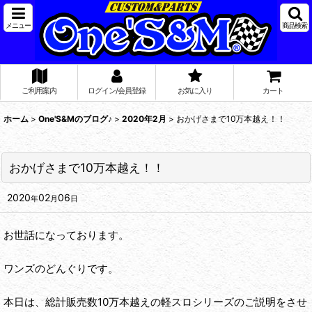
メニュー
商品検索
ご利用案内
ログイン/会員登録
お気に入り
カート
ホーム
>
One'S&Mのブログ♪
>
2020年2月
>
おかげさまで10万本越え！！
おかげさまで10万本越え！！
2020
02
06
年
月
日
お世話になっております。
ワンズのどんぐりです。
本日は、総計販売数10万本越えの軽スロシリーズのご説明をさせ