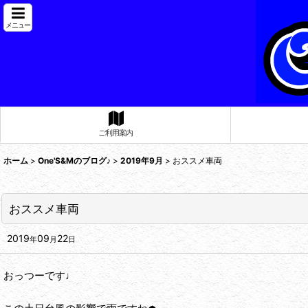
メニュー
ご利用案内
ホーム
>
One'S&Mのブログ♪
>
2019年9月
>
おススメ車両
おススメ車両
2019
09
22
年
月
日
おっつーです♩