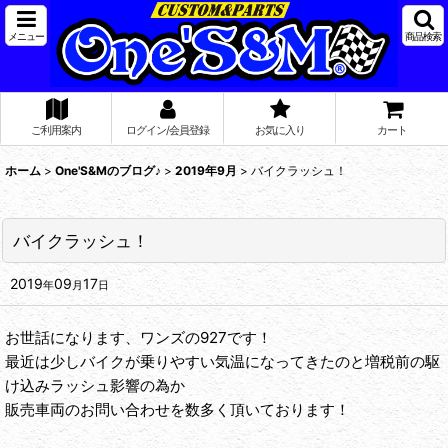
メニュー
商品検索
ご利用案内
ログイン/会員登録
お気に入り
カート
ホーム
>
One'S&Mのブログ♪
>
2019年9月
>
バイクラッシュ！
バイクラッシュ！
2019
09
17
年
月
日
お世話になります、ワンズの927です！
最近は少しバイクが乗りやすい気温になってきたのと増税前の駆
け込みラッシュ影響の為か
販売車両のお問い合わせを数多く頂いております！