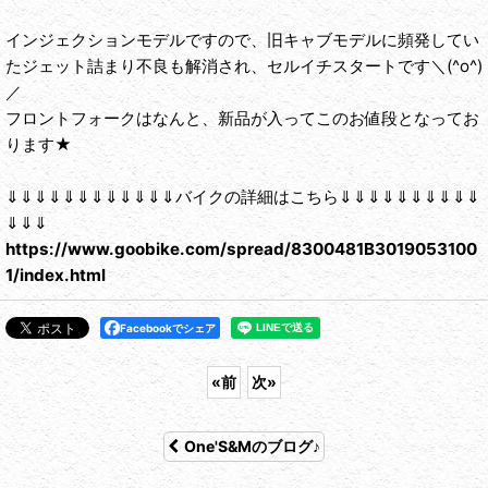
インジェクションモデルですので、旧キャブモデルに頻発してい
たジェット詰まり不良も解消され、セルイチスタートです＼(^o^)
／
フロントフォークはなんと、新品が入ってこのお値段となってお
ります★
⇓⇓⇓⇓⇓⇓⇓⇓⇓⇓⇓⇓バイクの詳細はこちら⇓⇓⇓⇓⇓⇓⇓⇓⇓⇓
⇓⇓⇓
https://www.goobike.com/spread/8300481B3019053100
1/index.html
Facebookでシェア
«
前
次
»
One'S&Mのブログ♪