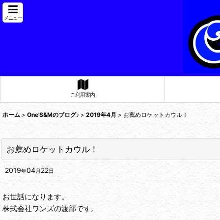
メニュー
ご利用案内
ホーム
>
One'S&Mのブログ♪
>
2019年4月
>
お薦めロケットカウル！
お薦めロケットカウル！
2019
04
22
年
月
日
お世話になります。
株式会社ワンズの渡部です。