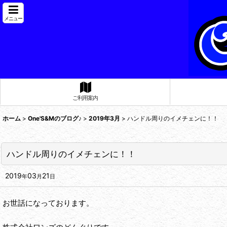
メニュー
ご利用案内
ホーム
>
One'S&Mのブログ♪
>
2019年3月
>
ハンドル周りのイメチェンに！！
ハンドル周りのイメチェンに！！
2019
03
21
年
月
日
お世話になっております。